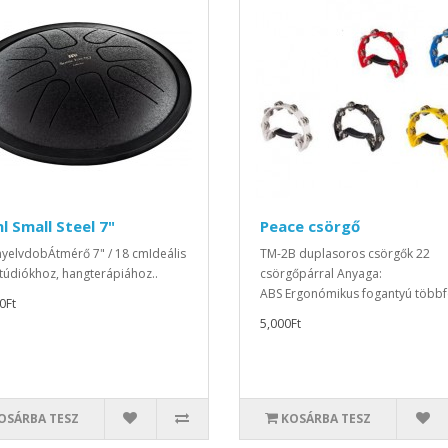
l Small Steel 7"
Peace csörgő
nyelvdobÁtmérő 7" / 18 cmIdeális
TM-2B duplasoros csörgők 22
túdiókhoz, hangterápiához..
csörgőpárral Anyaga:
ABS Ergonómikus fogantyú többfé
0Ft
5,000Ft
OSÁRBA TESZ
KOSÁRBA TESZ