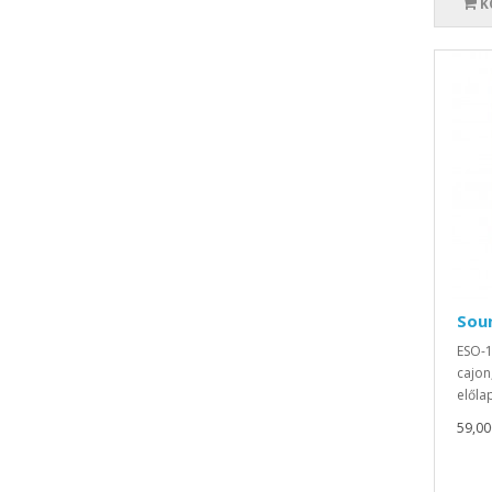
K
Sou
ESO-1
cajon
előla
59,00