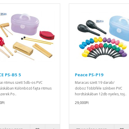
E PS-B5 5
Peace PS-P19
i ritmus szett 5db-os PVC
Maracas szett 19 darab/
áskában Különböző fajta ritmus
doboz Többféle színben PVC
zerek Po..
hordtáskában 12db nyeles, toj..
0Ft
29,000Ft