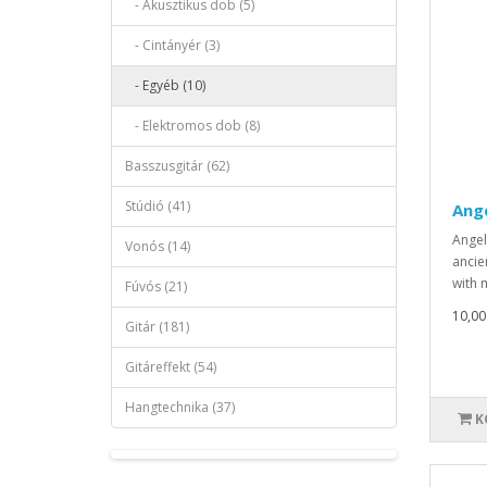
- Akusztikus dob (5)
- Cintányér (3)
- Egyéb (10)
- Elektromos dob (8)
Basszusgitár (62)
Stúdió (41)
Ang
Angel
Vonós (14)
ancie
with 
Fúvós (21)
10,00
Gitár (181)
Gitáreffekt (54)
Hangtechnika (37)
K