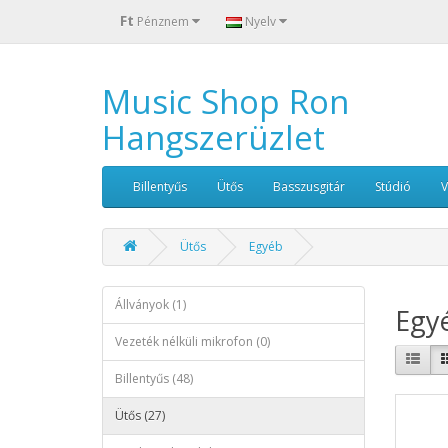
Ft
Pénznem
Nyelv
Music Shop Ron
Hangszerüzlet
Billentyűs
Ütős
Basszusgitár
Stúdió
Ütős
Egyéb
Állványok (1)
Egy
Vezeték nélküli mikrofon (0)
Billentyűs (48)
Ütős (27)