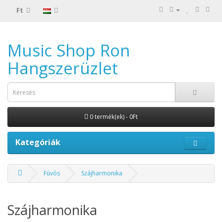
Ft
Music Shop Ron
Hangszerüzlet
0 termék(ek) - 0Ft
Kategóriák
Fúvós
Szájharmonika
Szájharmonika