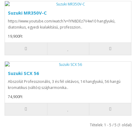
Suzuki MR350V-C
https://www.youtube.com/watch?v=lYN8DEz7V4w10 hanglyukú,
diatonikus, egyedi kialakítású, professzion..
19,900Ft
Suzuki SCX 56
Abszolút Professzionális, 3 és fél oktávos, 14 hanglyukú, 56 hangú
kromatikus (váltós) szájharmonika..
74,900Ft
Tételek: 1 - 5 / 5 (1 oldal)