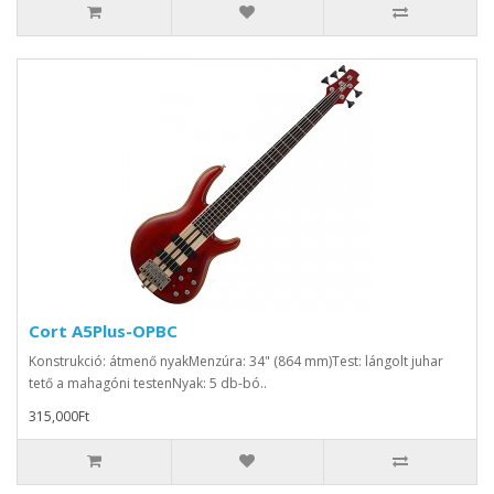
Cort A5Plus-OPBC
Konstrukció: átmenő nyakMenzúra: 34" (864 mm)Test: lángolt juhar
tető a mahagóni testenNyak: 5 db-bó..
315,000Ft