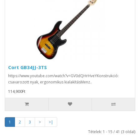
Cort GB34JJ-3TS
https://www.youtube.com/watch?v=GV0dQHrHveYKonstrukció:
csavarozott nyak, ergonomikus kialakításMenz..
114,900Ft
1
2
3
>
>|
Tételek: 1 - 15 / 41 (3 oldal)