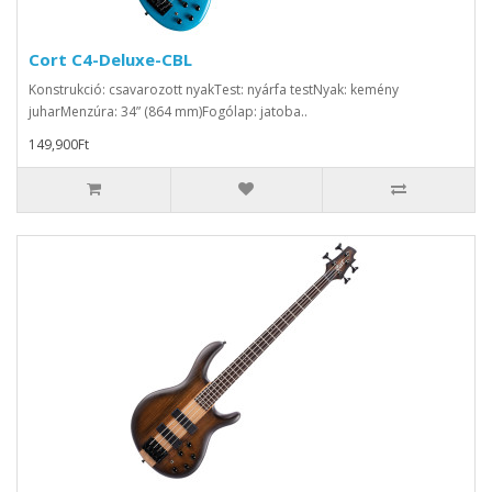
Cort C4-Deluxe-CBL
Konstrukció: csavarozott nyakTest: nyárfa testNyak: kemény
juharMenzúra: 34” (864 mm)Fogólap: jatoba..
149,900Ft