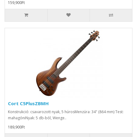
159,900Ft
Cort C5PlusZBMH
Konstrukció: csavarozott nyak, 5 húrosMenzúra: 34" (864 mm) Test:
mahagóniNyak: 5 db-ból, Wenge..
189,900Ft