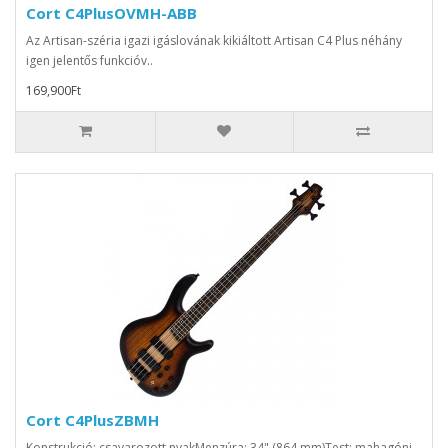
Cort C4PlusOVMH-ABB
Az Artisan-széria igazi igáslovának kikiáltott Artisan C4 Plus néhány
igen jelentős funkcióv..
169,900Ft
Cort C4PlusZBMH
Konstrukció: csavarozott nyakMenzúra: 34" (864 mm)Test: mahagóni,