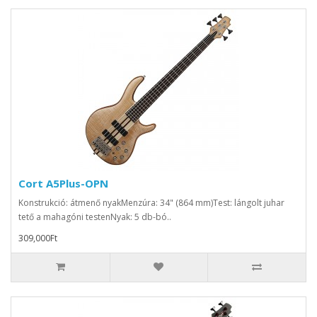
Cort A5Plus-OPN
Konstrukció: átmenő nyakMenzúra: 34" (864 mm)Test: lángolt juhar
tető a mahagóni testenNyak: 5 db-bó..
309,000Ft