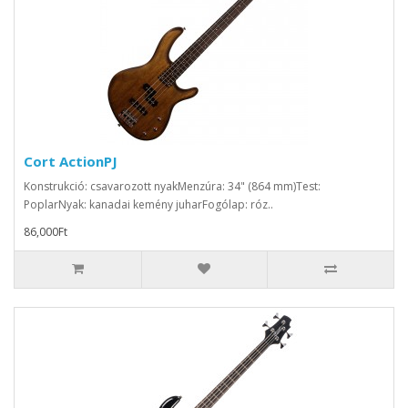
Cort ActionPJ
Konstrukció: csavarozott nyakMenzúra: 34" (864 mm)Test:
PoplarNyak: kanadai kemény juharFogólap: róz..
86,000Ft