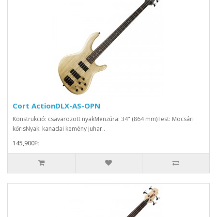
Cort ActionDLX-AS-OPN
Konstrukció: csavarozott nyakMenzúra: 34" (864 mm)Test: Mocsári
kőrisNyak: kanadai kemény juhar..
145,900Ft