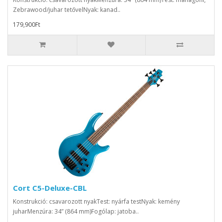
Zebrawood/juhar tetővelNyak: kanad..
179,900Ft
Cort C5-Deluxe-CBL
Konstrukció: csavarozott nyakTest: nyárfa testNyak: kemény
juharMenzúra: 34” (864 mm)Fogólap: jatoba..