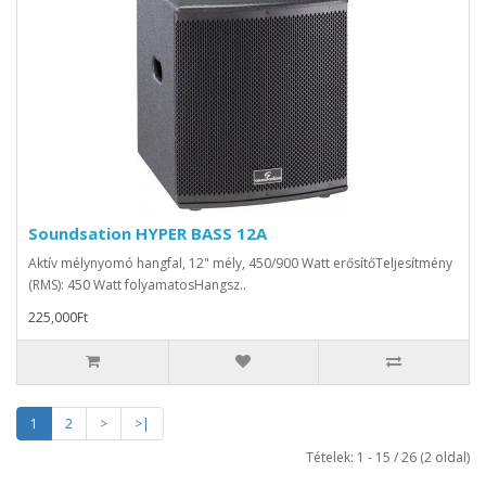
Soundsation HYPER BASS 12A
Aktív mélynyomó hangfal, 12" mély, 450/900 Watt erősítőTeljesítmény
(RMS): 450 Watt folyamatosHangsz..
225,000Ft
1
2
>
>|
Tételek: 1 - 15 / 26 (2 oldal)