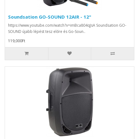
Soundsation GO-SOUND 12AIR - 12"
https://www.youtube.com/watch?v=imBca804qJsA Soundsation GO-
SOUND újabb lépést tesz előre és Go-Soun..
119,000Ft