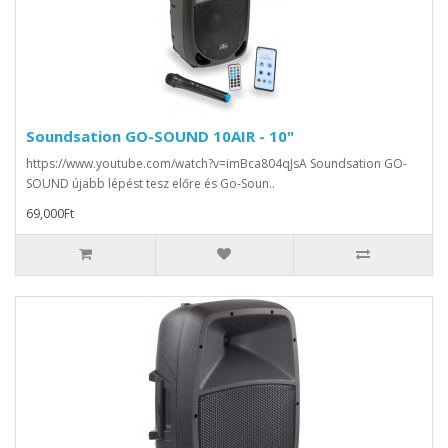
Soundsation GO-SOUND 10AIR - 10"
https://www.youtube.com/watch?v=imBca804qJsA Soundsation GO-
SOUND újabb lépést tesz előre és Go-Soun..
69,000Ft