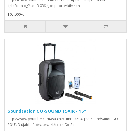
light/catalog?cat=B.03&group=proAktív han..
105,000Ft
Soundsation GO-SOUND 15AIR - 15"
https://www.youtube.com/watch?v=imBca804qJsA Soundsation GO-
SOUND újabb lépést tesz előre és Go-Soun..