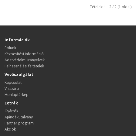
Tételek: 1 - 2 / 2 (1 oldal)
Információk
Rólunk
Kézbesítési információ
Adatvédelmi irányelvek
Felhasználási feltételek
Vevőszolgálat
Kapcsolat
Visszáru
Honlaptérkép
Extrák
Gyártók
Ajándékutalvány
Partner program
Akciók