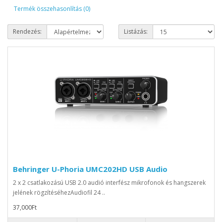
Termék összehasonlítás (0)
Rendezés:
Listázás:
Behringer U-Phoria UMC202HD USB Audio
2 x 2 csatlakozású USB 2.0 audió interfész mikrofonok és hangszerek
jelének rögzítéséhezAudiofil 24 ..
37,000Ft