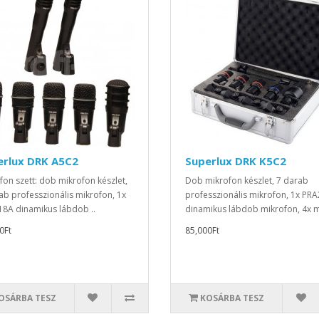
erlux DRK A5C2
Superlux DRK K5C2
fon szett: dob mikrofon készlet,
Dob mikrofon készlet, 7 darab
ab professzionális mikrofon, 1x
professzionális mikrofon, 1x PR
8A dinamikus lábdob ..
dinamikus lábdob mikrofon, 4x m
0Ft
85,000Ft
OSÁRBA TESZ
KOSÁRBA TESZ