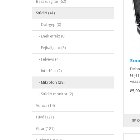
Basszusgitár (62)
Stúdió (41)
- Dobgép (0)
- Ének effekt (0)
- Fejhallgató (5)
- Felvevő (4)
Sou
Dobmi
- Interfész (2)
telje
vissz
- Mikrofon (28)
85,00
- Stúdió monitor (2)
Vonós (14)
Fúvós (21)
K
Gitár (181)