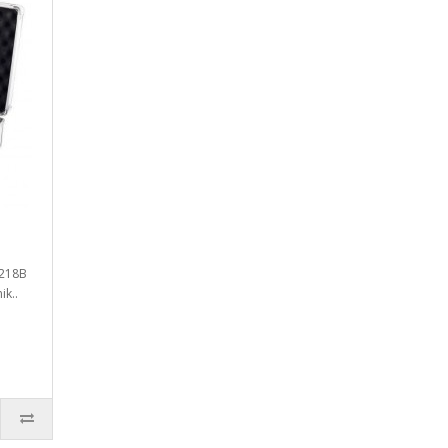
A218B
ik..