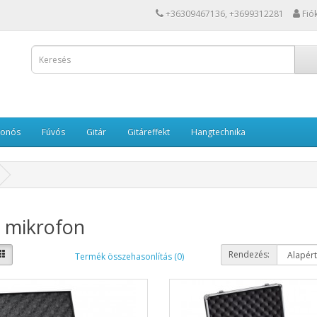
+36309467136, +3699312281
Fió
Vonós
Fúvós
Gitár
Gitáreffekt
Hangtechnika
 mikrofon
Rendezés:
Termék összehasonlítás (0)