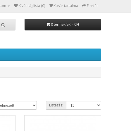
kom
Kívánságlista (0)
Kosár tartalma
Fizetés
0 termék(ek) - 0Ft
Listázás: