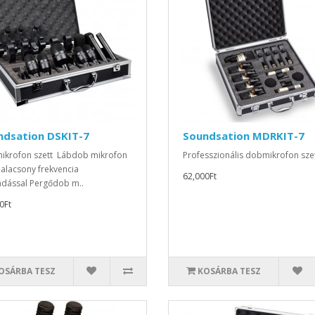
ndsation DSKIT-7
Soundsation MDRKIT-7
krofon szett Lábdob mikrofon
Professzionális dobmikrofon szet
s alacsony frekvencia
62,000Ft
adással Pergődob m..
0Ft
OSÁRBA TESZ
KOSÁRBA TESZ