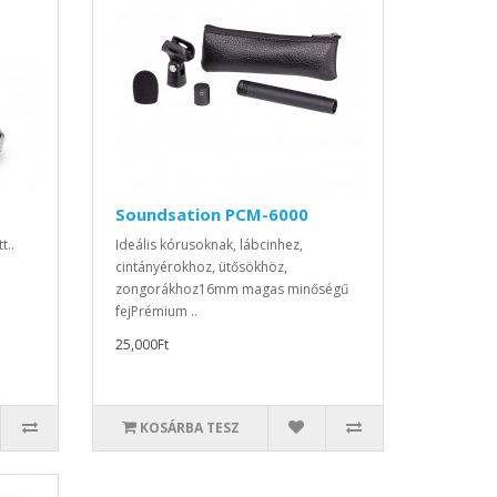
Soundsation PCM-6000
t..
Ideális kórusoknak, lábcinhez,
cintányérokhoz, ütősökhöz,
zongorákhoz16mm magas minőségű
fejPrémium ..
25,000Ft
KOSÁRBA TESZ