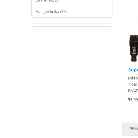
Gitáreffekt (54)
Hangtechnika (37)
Sup
Mikro
7 dar
PRA21
55,00
K