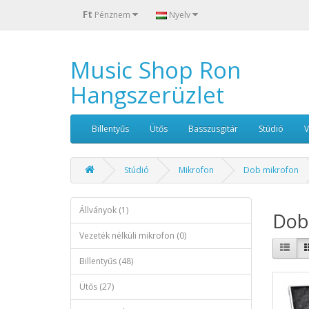
Ft
Pénznem
Nyelv
Music Shop Ron
Hangszerüzlet
Billentyűs
Ütős
Basszusgitár
Stúdió
Stúdió
Mikrofon
Dob mikrofon
Állványok (1)
Dob
Vezeték nélküli mikrofon (0)
Billentyűs (48)
Ütős (27)