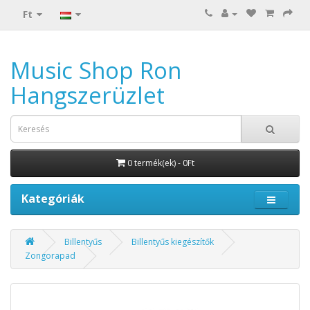
Ft
Music Shop Ron
Hangszerüzlet
0 termék(ek) - 0Ft
Kategóriák
Billentyűs
Billentyűs kiegészítők
Zongorapad