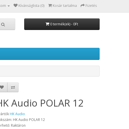
kom
Kívánságlista (0)
Kosár tartalma
Fizetés
0 termék(ek) - 0Ft
HK Audio POLAR 12
ártók
HK Audio
kkszám: HK Audio POLAR 12
érhető: Raktáron