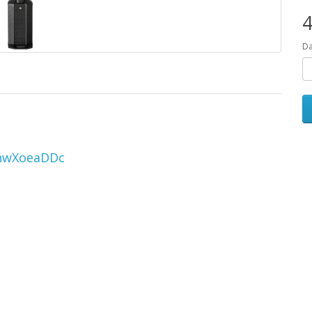
4
D
CnwXoeaDDc