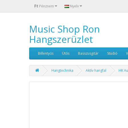
Ft
Pénznem
Nyelv
Music Shop Ron
Hangszerüzlet
Billentyűs
Ütős
Basszusgitár
Stúdió
Hangtechnika
Aktív hangfal
HK Au