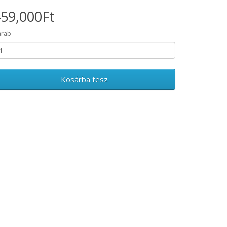
59,000Ft
arab
Kosárba tesz