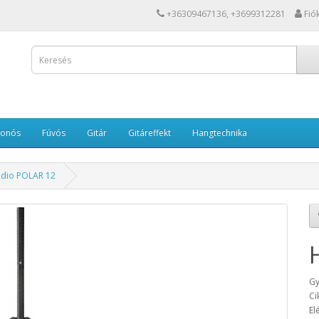
+36309467136, +3699312281
Fió
Vonós
Fúvós
Gitár
Gitáreffekt
Hangtechnika
dio POLAR 12
Gy
Ci
El