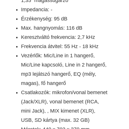
1,35" magassugárzó
Impedancia: -
Érzékenység: 95 dB
Max. hangnyomás: 116 dB
Keresztváltó frekvencia: 2,7 kHz
Frekvencia átvitel: 55 Hz - 18 kHz
Vezérlők: Mic/Line in 1 hangerő,
Mic/Line kapcsoló, Line in 2 hangerő,
mp3 lejátszó hangerő, EQ (mély,
magas), fő hangerő
Csatlakozók: mikrofon/vonal bemenet
(Jack/XLR), vonal bemenet (RCA,
mini Jack), , MIX kimenet (XLR),
USB, SD kártya (max. 32 GB)