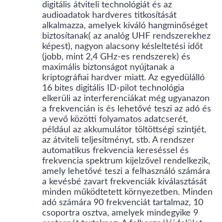
digitális átviteli technológiát és az
audioadatok hardveres titkosítását
alkalmazza, amelyek kiváló hangminőséget
biztosítanak( az analóg UHF rendszerekhez
képest), nagyon alacsony késleltetési időt
(jobb, mint 2,4 GHz-es rendszerek) és
maximális biztonságot nyújtanak a
kriptográfiai hardver miatt. Az egyedülálló
16 bites digitális ID-pilot technológia
elkerüli az interferenciákat még ugyanazon
a frekvencián is és lehetővé teszi az adó és
a vevő közötti folyamatos adatcserét,
például az akkumulátor töltöttségi szintjét,
az átviteli teljesítményt, stb. A rendszer
automatikus frekvencia kereséssel és
frekvencia spektrum kijelzővel rendelkezik,
amely lehetővé teszi a felhasználó számára
a kevésbé zavart frekvenciák kiválasztását
minden működtetett környezetben. Minden
adó számára 90 frekvenciát tartalmaz, 10
csoportra osztva, amelyek mindegyike 9