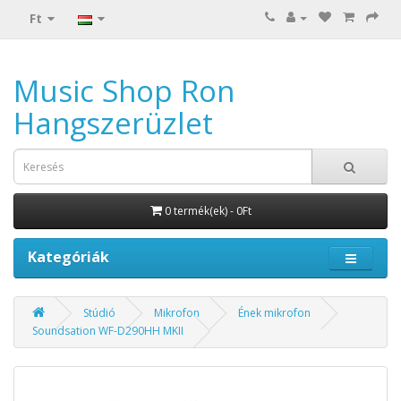
Ft
Music Shop Ron
Hangszerüzlet
0 termék(ek) - 0Ft
Kategóriák
Stúdió
Mikrofon
Ének mikrofon
Soundsation WF-D290HH MKII