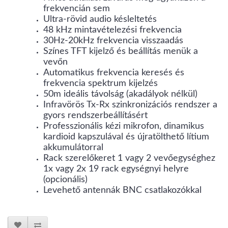
frekvencián sem
Ultra-rövid audio késleltetés
48 kHz mintavételezési frekvencia
30Hz-20kHz frekvencia visszaadás
Színes TFT kijelző és beállítás menük a
vevőn
Automatikus frekvencia keresés és
frekvencia spektrum kijelzés
50m ideális távolság (akadályok nélkül)
Infravörös Tx-Rx szinkronizációs rendszer a
gyors rendszerbeállításért
Professzionális kézi mikrofon, dinamikus
kardioid kapszulával és újratölthető lítium
akkumulátorral
Rack szerelőkeret 1 vagy 2 vevőegységhez
1x vagy 2x 19 rack egységnyi helyre
(opcionális)
Levehető antennák BNC csatlakozókkal