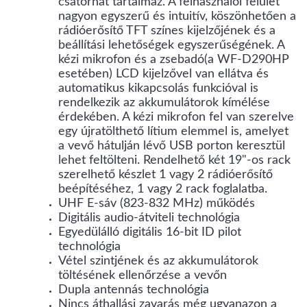
csatornát tartalmaz. A felhasználói felület
nagyon egyszerű és intuitív, köszönhetően a
rádióerősítő TFT színes kijelzőjének és a
beállítási lehetőségek egyszerűségének. A
kézi mikrofon és a zsebadó(a WF-D290HP
esetében) LCD kijelzővel van ellátva és
automatikus kikapcsolás funkcióval is
rendelkezik az akkumulátorok kímélése
érdekében. A kézi mikrofon fel van szerelve
egy újratölthető lítium elemmel is, amelyet
a vevő hátulján lévő USB porton keresztül
lehet feltölteni. Rendelhető két 19"-os rack
szerelhető készlet 1 vagy 2 rádióerősítő
beépítéséhez, 1 vagy 2 rack foglalatba.
UHF E-sáv (823-832 MHz) működés
Digitális audio-átviteli technológia
Egyedülálló digitális 16-bit ID pilot
technológia
Vétel szintjének és az akkumulátorok
töltésének ellenőrzése a vevőn
Dupla antennás technológia
Nincs áthallási zavarás még ugyanazon a