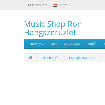
Ft
Pénznem
Nyelv
Music Shop Ron
Hangszerüzlet
Billentyűs
Ütős
Basszusgitár
Stúdió
Aktív hangfal
HK Audio POLAR 12