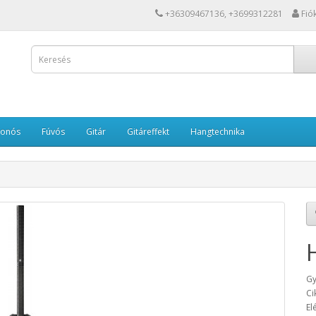
+36309467136, +3699312281
Fió
Vonós
Fúvós
Gitár
Gitáreffekt
Hangtechnika
Gy
Ci
El