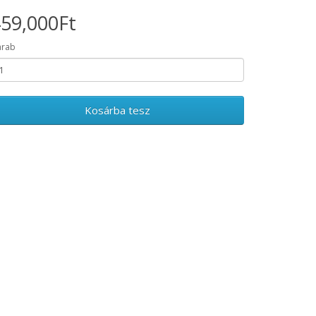
59,000Ft
arab
Kosárba tesz