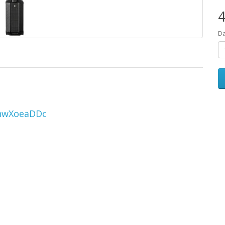
4
D
CnwXoeaDDc