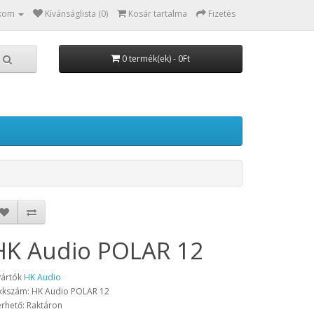
kom
Kívánságlista (0)
Kosár tartalma
Fizetés
0 termék(ek) - 0Ft
HK Audio POLAR 12
ártók
HK Audio
kkszám: HK Audio POLAR 12
érhető: Raktáron